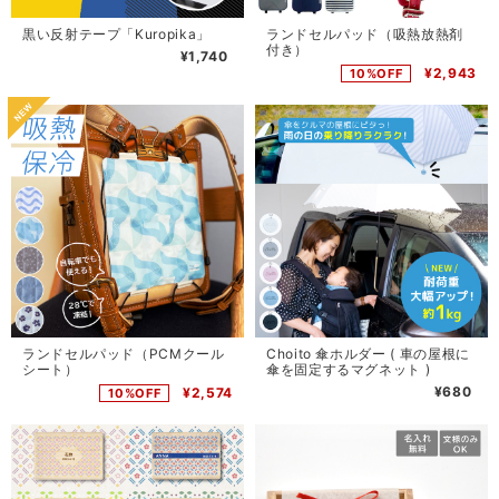
黒い反射テープ「Kuropika」
ランドセルパッド（吸熱放熱剤
付き）
¥1,740
¥2,943
10%OFF
ランドセルパッド（PCMクール
Choito 傘ホルダー ( 車の屋根に
シート）
傘を固定するマグネット )
¥680
¥2,574
10%OFF