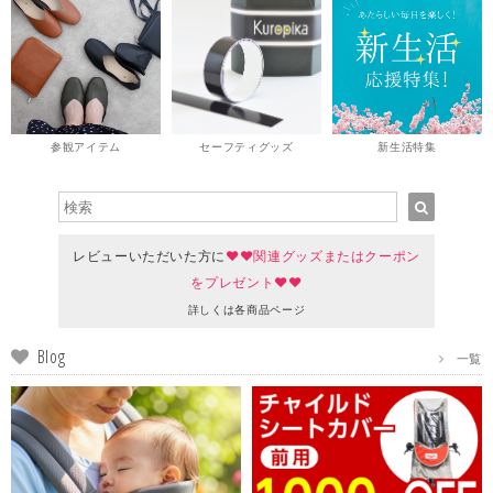
参観アイテム
セーフティグッズ
新生活特集
レビューいただいた方に
♥♥関連グッズまたはクーポン
をプレゼント♥♥
詳しくは各商品ページ
Blog
一覧