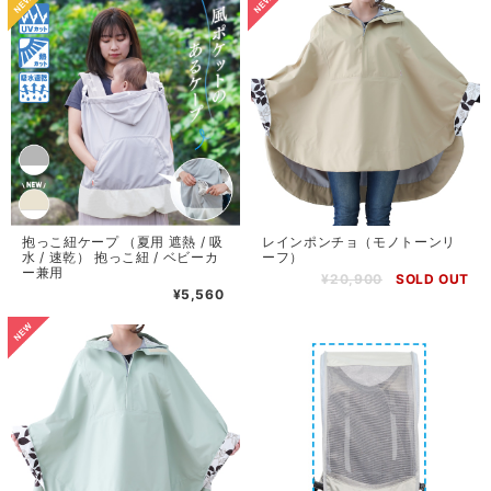
抱っこ紐ケープ （夏用 遮熱 / 吸
レインポンチョ（モノトーンリ
水 / 速乾） 抱っこ紐 / ベビーカ
ーフ）
ー兼用
¥20,900
SOLD OUT
¥5,560