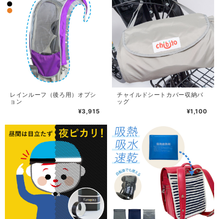
レインルーフ（後ろ用）オプシ
チャイルドシートカバー収納バ
ョン
ッグ
¥3,915
¥1,100