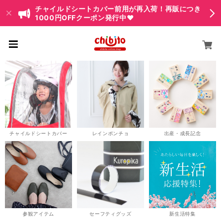
チャイルドシートカバー前用が再入荷！再販につき
1000円OFFクーポン発行中♥
チャイルドシートカバー
レインポンチョ
出産・成長記念
参観アイテム
セーフティグッズ
新生活特集