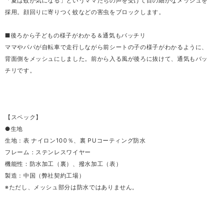
「夏は蚊が気になる」というママたちの声を受けて目の細かなメッシュを
採用。顔回りに寄りつく蚊などの害虫をブロックします。
■後ろから子どもの様子がわかる＆通気もバッチリ
ママやパパが自転車で走行しながら前シートの子の様子がわかるように、
背面側をメッシュにしました。前から入る風が後ろに抜けて、通気もバッ
チリです。
【スペック】
●生地
生地：表 ナイロン100％、裏 PUコーティング防水
フレーム：ステンレスワイヤー
機能性：防水加工（裏）、撥水加工（表）
製造：中国（弊社契約工場）
※ただし、メッシュ部分は防水ではありません。