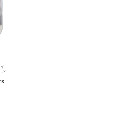
レイ
イン
740