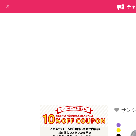
チャ
サン