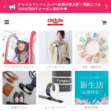
チャイルドシートカバー前用が再入荷！再販につき
1000円OFFクーポン発行中♥
チャイルドシートカバー
レインポンチョ
出産・成長記念
参観アイテム
セーフティグッズ
新生活特集