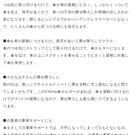
つゆ先に取り付けるだけで、傘が車の屋根にピタッ。しっかりくっついて
傘を支え、両手があくので、車への子供の乗せ降ろしや荷物の出し入れが
楽になります。閉じるとシンプルでかわいいアンブレラマーカーにもなっ
て、たくさんの傘から見つける時にも役立ちます。
■傘を車の屋根につけるだけ。両手があいて乗せ降ろしラクラク
傘のつゆ先にストラップとして取り付けるだけで、傘ホルダーになりま
す。傘を広げ、車の上にマグネットを乗せることでピタッと屋根に付着し
て傘を保持します。
■小さなお子さんの乗せ降ろしに
雨の日は、抱っこでチャイルドシートに乗せる時にずぶ濡れになると慌て
てしまいがちです。このChoito傘ホルダーがあれば、傘を屋根に付けるだ
けでママパパの屋根になるので、乗せ降ろしも落ち着いてできるようにな
ります。
■介護者の乗車サポートにも
傘をさしての乗車サポートでは、片手になってしまって心もとないもの。
傘を保持する役目はChoito傘ホルダーに任せて、介護者は乗車のサポート