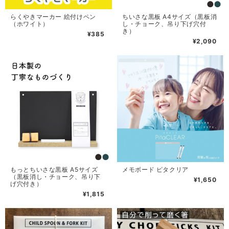
らくやきマーカー 絵付けペン
ちいさな黒板 A4サイズ（黒板消
（ホワイト）
し・チョーク、吊り下げ穴付
き）
¥385
¥2,090
もっとちいさな黒板 A5サイズ
メモボード ピタクリア
（黒板消し・チョーク、吊り下
¥1,650
げ穴付き）
¥1,815