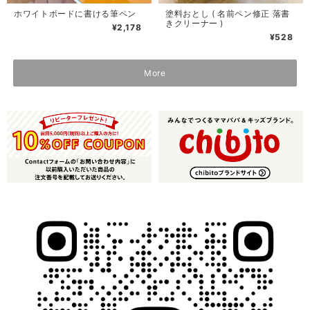
ホワイトボードに書ける筆ペン
塗料おとし ( 名前ペン修正 落書
きクリーナー )
¥2,178
¥528
More