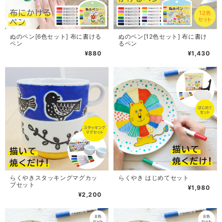
ぬのペン[6色セット] 布に書ける
ぬのペン[12色セット] 布に書け
ペン
るペン
¥880
¥1,430
らくやきスタッキングマグカッ
らくやき はじめてセット
プセット
¥1,980
¥2,200