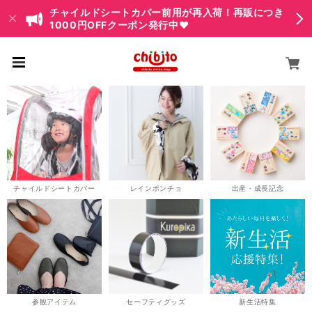
チャイルドシートカバー前用が再入荷！再販につき
1000円OFFクーポン発行中♥
チャイルドシートカバー
レインポンチョ
出産・成長記念
参観アイテム
セーフティグッズ
新生活特集