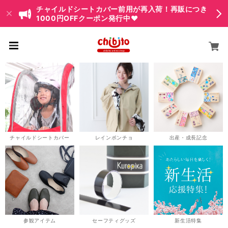
チャイルドシートカバー前用が再入荷！再販につき
1000円OFFクーポン発行中♥
チャイルドシートカバー
レインポンチョ
出産・成長記念
参観アイテム
セーフティグッズ
新生活特集