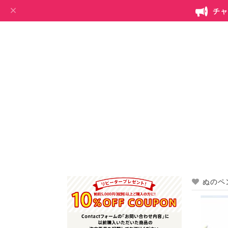
チャ
ぬのペ