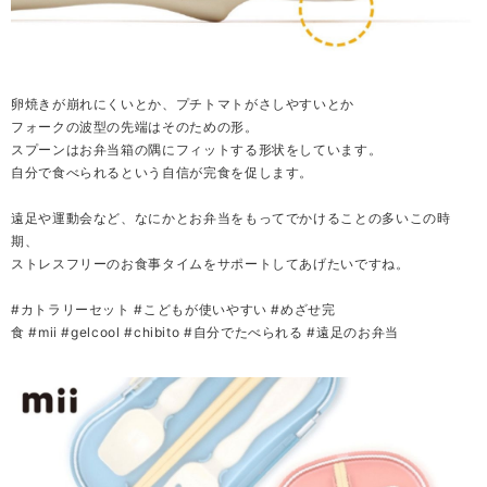
卵焼きが崩れにくいとか、プチトマトがさしやすいとか
フォークの波型の先端はそのための形。
スプーンはお弁当箱の隅にフィットする形状をしています。
自分で食べられるという自信が完食を促します。
遠足や運動会など、なにかとお弁当をもってでかけることの多いこの時
期、
ストレスフリーのお食事タイムをサポートしてあげたいですね。
#カトラリーセット
#こどもが使いやすい
#めざせ完
食
#mii
#gelcool
#chibito
#自分でたべられる
#遠足のお弁当