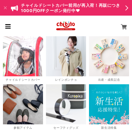
チャイルドシートカバー前用が再入荷！再販につき
1000円OFFクーポン発行中♥
チャイルドシートカバー
レインポンチョ
出産・成長記念
参観アイテム
セーフティグッズ
新生活特集