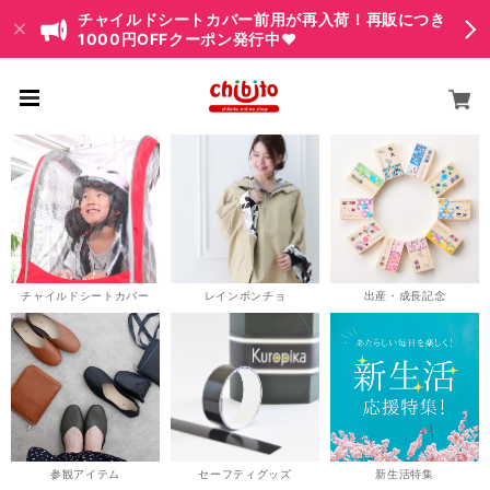
チャイルドシートカバー前用が再入荷！再販につき
1000円OFFクーポン発行中♥
チャイルドシートカバー
レインポンチョ
出産・成長記念
参観アイテム
セーフティグッズ
新生活特集