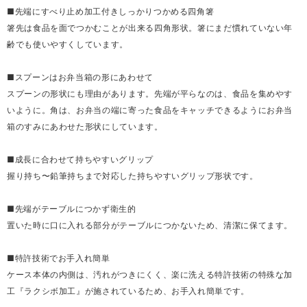
■先端にすべり止め加工付きしっかりつかめる四角箸
箸先は食品を面でつかむことが出来る四角形状。箸にまだ慣れていない年
齢でも使いやすくしています。
■スプーンはお弁当箱の形にあわせて
スプーンの形状にも理由があります。先端が平らなのは、食品を集めやす
いように。角は、お弁当の端に寄った食品をキャッチできるようにお弁当
箱のすみにあわせた形状にしています。
■成長に合わせて持ちやすいグリップ
握り持ち〜鉛筆持ちまで対応した持ちやすいグリップ形状です。
■先端がテーブルにつかず衛生的
置いた時に口に入れる部分がテーブルにつかないため、清潔に保てます。
■特許技術でお手入れ簡単
ケース本体の内側は、汚れがつきにくく、楽に洗える特許技術の特殊な加
工『ラクシボ加工』が施されているため、お手入れ簡単です。