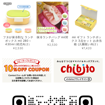
フタが保冷剤な ランチ
保冷ランチバッグ mii対
mii ギフト ランチボッ
ボックス mii 280～
応
クス 3点セット お弁当
430ml (幼児向け）
箱 (入園祝い向け）
¥2,530
¥2,530
¥7,420