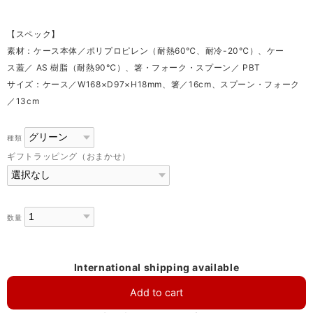
【スペック】
素材：ケース本体／ポリプロピレン（耐熱60℃、耐冷-20℃）、ケー
ス蓋／ AS 樹脂（耐熱90℃）、箸・フォーク・スプーン／ PBT
サイズ：ケース／W168×D97×H18mm、箸／16cm、スプーン・フォーク
／13cm
種類
ギフトラッピング（おまかせ）
数量
International shipping available
Add to cart