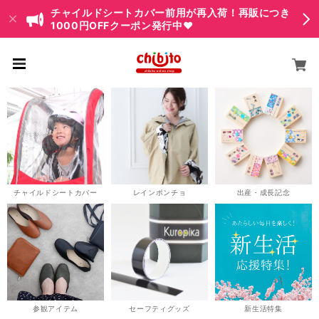
チャイルドシートカバー前用が再入荷！再販につき
1000円OFFクーポン発行中♥
チャイルドシートカバー
レインポンチョ
出産・成長記念
参観アイテム
セーフティグッズ
新生活特集