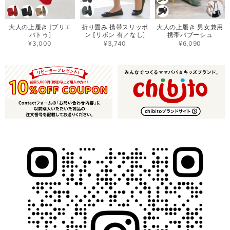
大人の上履き [プリエ
折り畳み 携帯スリッポ
大人の上履き 男女兼用
バトゥ]
ン [リボン 有／なし]
携帯バブーシュ
¥3,000
¥3,740
¥6,090