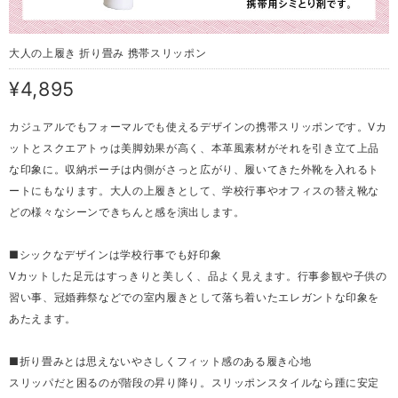
大人の上履き 折り畳み 携帯スリッポン
¥4,895
カジュアルでもフォーマルでも使えるデザインの携帯スリッポンです。Vカ
ットとスクエアトゥは美脚効果が高く、本革風素材がそれを引き立て上品
な印象に。収納ポーチは内側がさっと広がり、履いてきた外靴を入れるト
ートにもなります。大人の上履きとして、学校行事やオフィスの替え靴な
どの様々なシーンできちんと感を演出します。
■シックなデザインは学校行事でも好印象
Vカットした足元はすっきりと美しく、品よく見えます。行事参観や子供の
習い事、冠婚葬祭などでの室内履きとして落ち着いたエレガントな印象を
あたえます。
■折り畳みとは思えないやさしくフィット感のある履き心地
スリッパだと困るのが階段の昇り降り。スリッポンスタイルなら踵に安定