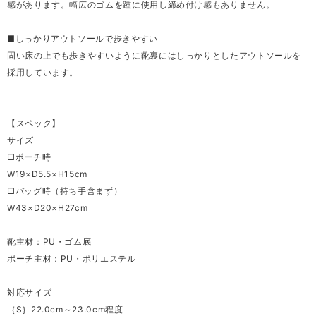
感があります。幅広のゴムを踵に使用し締め付け感もありません。
■しっかりアウトソールで歩きやすい
固い床の上でも歩きやすいように靴裏にはしっかりとしたアウトソールを
採用しています。
【スペック】
サイズ
□ポーチ時
W19×D5.5×H15cm
□バッグ時（持ち手含まず）
W43×D20×H27cm
靴主材：PU・ゴム底
ポーチ主材：PU・ポリエステル
対応サイズ
｛S｝22.0cm～23.0cm程度