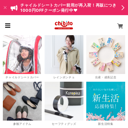
チャイルドシートカバー前用が再入荷！再販につき
1000円OFFクーポン発行中♥
チャイルドシートカバー
レインポンチョ
出産・成長記念
参観アイテム
セーフティグッズ
新生活特集