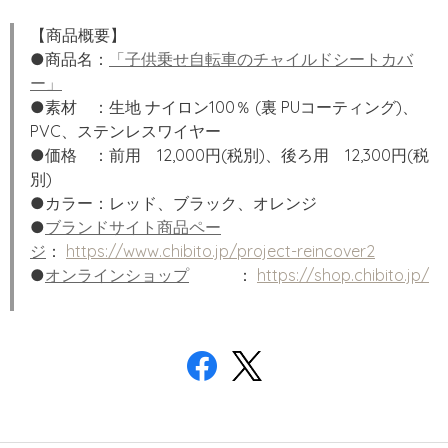
【商品概要】
●商品名：
「子供乗せ自転車のチャイルドシートカバ
ー」
●素材 ：生地 ナイロン100％ (裏 PUコーティング)、
PVC、ステンレスワイヤー
●価格 ：前用 12,000円(税別)、後ろ用 12,300円(税
別)
●カラー：レッド、ブラック、オレンジ
●
ブランドサイト商品ペー
ジ
：
https://www.chibito.jp/project-reincover2
●
オンラインショップ
：
https://shop.chibito.jp/