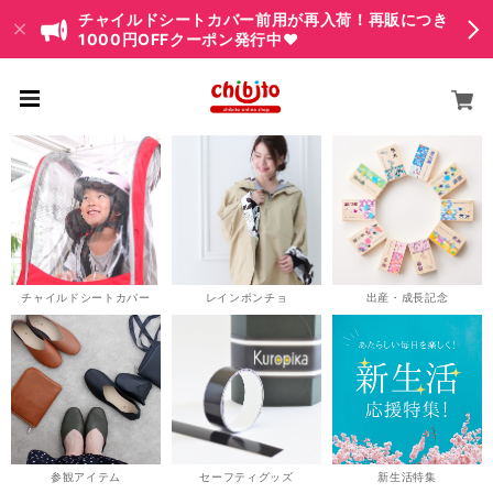
チャイルドシートカバー前用が再入荷！再販につき
1000円OFFクーポン発行中♥
チャイルドシートカバー
レインポンチョ
出産・成長記念
参観アイテム
セーフティグッズ
新生活特集