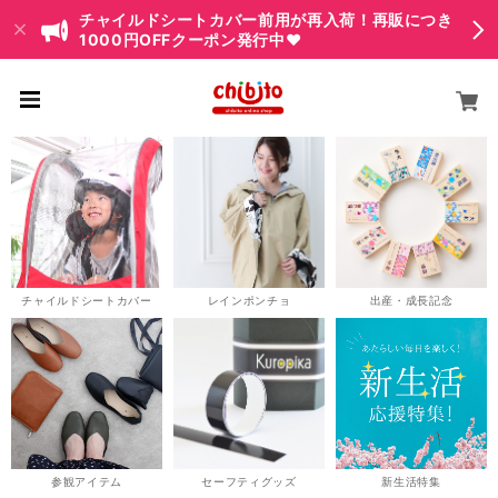
チャイルドシートカバー前用が再入荷！再販につき
1000円OFFクーポン発行中♥
チャイルドシートカバー
レインポンチョ
出産・成長記念
参観アイテム
セーフティグッズ
新生活特集