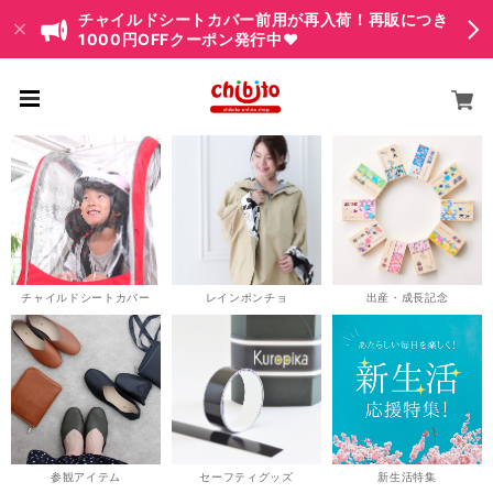
チャイルドシートカバー前用が再入荷！再販につき
1000円OFFクーポン発行中♥
チャイルドシートカバー
レインポンチョ
出産・成長記念
参観アイテム
セーフティグッズ
新生活特集