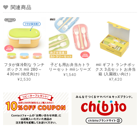
関連商品
フタが保冷剤な ランチ
子ども用お弁当カトラ
mii ギフト ランチボッ
ボックス mii 280～
リーセット miiシリーズ
クス 3点セット お弁当
430ml (幼児向け）
箱 (入園祝い向け）
¥1,540
¥2,530
¥7,420