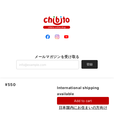
メールマガジンを受け取る
登録
¥550
chibito |
プライバシーポリシー
|
特定商取引法に基づく表記
International shipping
available
Add to cart
日本国内にお住まいの方向け