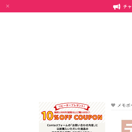
チャ
メモボ