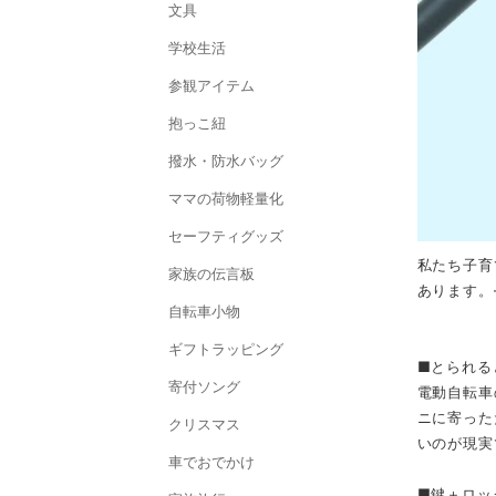
文具
学校生活
参観アイテム
抱っこ紐
撥水・防水バッグ
ママの荷物軽量化
セーフティグッズ
私たち子育
家族の伝言板
あります。
自転車小物
ギフトラッピング
■とられる
寄付ソング
電動自転車
ニに寄った
クリスマス
いのが現実
車でおでかけ
■鍵＋ロッ