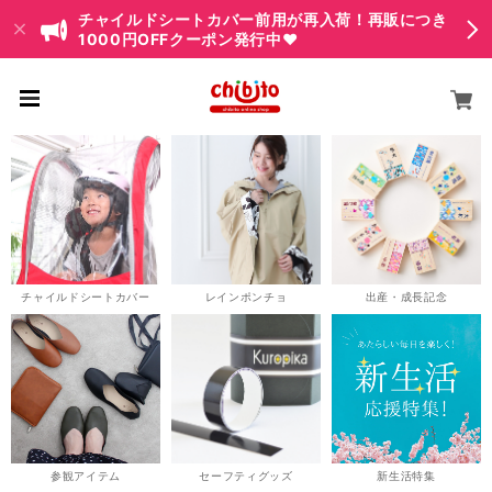
チャイルドシートカバー前用が再入荷！再販につき
1000円OFFクーポン発行中♥
チャイルドシートカバー
レインポンチョ
出産・成長記念
参観アイテム
セーフティグッズ
新生活特集