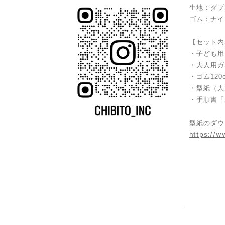
生地：ダブ
ゴム：ナイ
【セット内
・子ども用
・大人用ガー
・ゴム12
・型紙（大
・手順書「
型紙のダウ
https://w