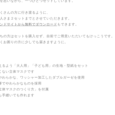
を思いながら、一つひとつセットしています。
くさんの方に行き渡るように、
人さま２セットまでとさせていただきます。
ンドサイトから無料でダウンロード
もできます。
ちの方はセットを購入せず、自前でご用意いただいてもけっこうです。
くお困りの方に少しでも届きますように。
えるよう「大人用」「子ども用」の生地・型紙をセット
くない立体マスクです
やわらかな、ワッシャー加工したダブルガーゼを使用
厚でやわらかなものを採用
立体マスクのつくり方」を付属
も手縫いでも作れます