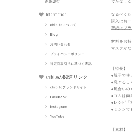
家族旅行
そんなこと
Information
なるべくた
購入はお一
chibitoについて
型紙はブラ
Blog
材料をお持
お問い合わせ
マスクがな
プライバシーポリシー
特定商取引法に基づく表記
【特長】
●親子で使
chibitoの関連リンク
●息ぐるし
chibitoブランドサイト
●風合いの
●ゴムは肉
Facebook
●レシピ「
Instagram
●ミシンで
YouTube
【素材】