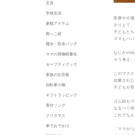
文具
学校生活
医療や介護
参観アイテム
さりとて、
子どもたち
抱っこ紐
ママもパパ
撥水・防水バッグ
なにかchi
ママの荷物軽量化
そう考え、
セーフティグッズ
このマスク
家族の伝言板
抗菌された
自転車小物
子どもが受
ギフトラッピング
ゴム紐もマ
寄付ソング
なるべく肉
これでなん
クリスマス
車でおでかけ
「ママがつ