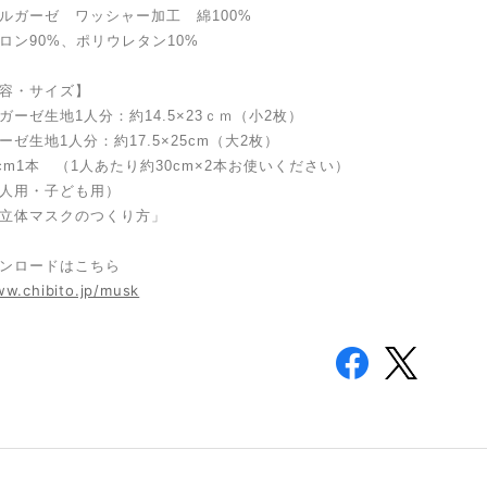
ルガーゼ ワッシャー加工 綿100%
ロン90%、ポリウレタン10%
容・サイズ】
ガーゼ生地1人分：約14.5×23ｃｍ（小2枚）
ゼ生地1人分：約17.5×25cm（大2枚）
0cm1本 （1人あたり約30cm×2本お使いください）
人用・子ども用）
立体マスクのつくり方」
ンロードはこちら
ww.chibito.jp/musk