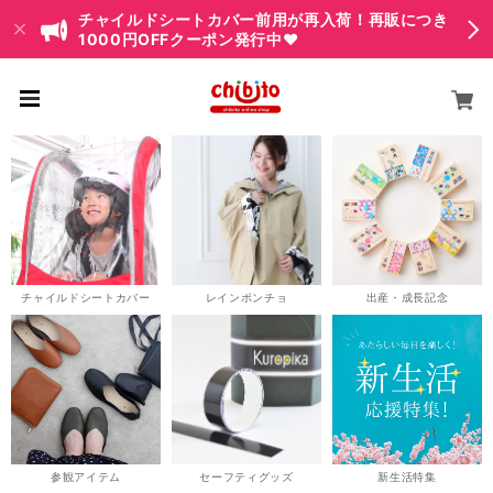
チャイルドシートカバー前用が再入荷！再販につき
1000円OFFクーポン発行中♥
チャイルドシートカバー
レインポンチョ
出産・成長記念
参観アイテム
セーフティグッズ
新生活特集