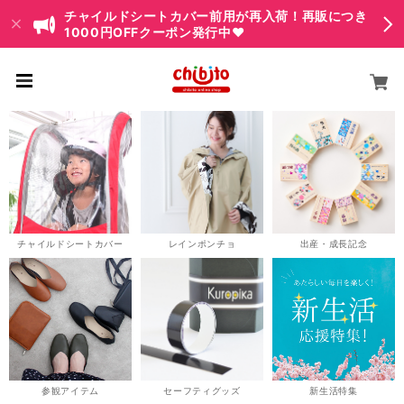
チャイルドシートカバー前用が再入荷！再販につき
1000円OFFクーポン発行中♥
チャイルドシートカバー
レインポンチョ
出産・成長記念
参観アイテム
セーフティグッズ
新生活特集