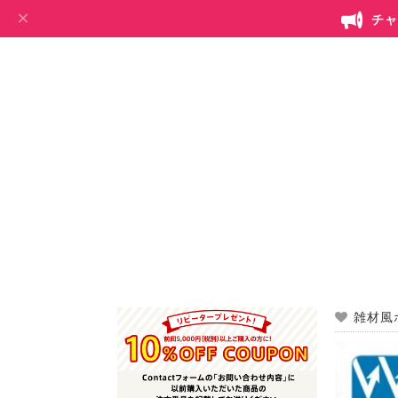
チャ
雑材風