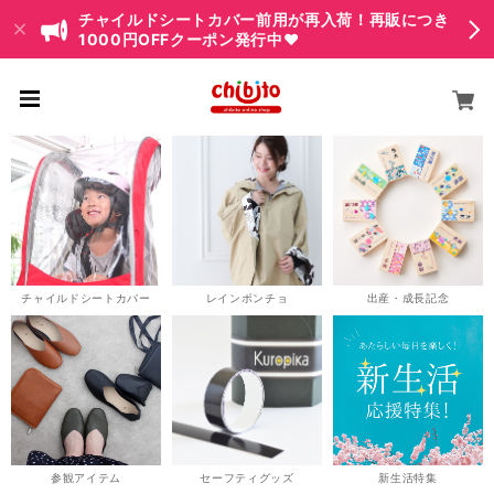
チャイルドシートカバー前用が再入荷！再販につき
1000円OFFクーポン発行中♥
チャイルドシートカバー
レインポンチョ
出産・成長記念
参観アイテム
セーフティグッズ
新生活特集