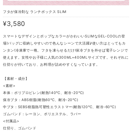
フタが保冷剤な ランチボックス SLIM
¥3,580
スマートなデザインとポップなカラーがかわいいSLIMなGEL-COOLの登
場!バッグに収納しやすいので色んなシーンで大活躍♪使い方はとってもカ
ンタン!冷凍庫で一晩、フタを凍らせるだけ!保冷ブタを外せば電子レンジで
使えます。女性やお子様に人気の300ML+400MLサイズです。それぞれに
仕切りが付いており、お料理が詰めやすくなっています。
【素材・成分】
<素材>
本体：ポリプロピレン(耐熱140℃、耐冷-20℃)
保冷ブタ：ABS樹脂(耐熱60℃、耐冷-20℃)
中ブタ：SEBS樹脂熱可塑性エラストマー(耐熱120℃、耐冷-60℃)
ゴムバンド：レーヨン、ポリエステル、ラバー
<付属品>
仕切り、ゴムバンド