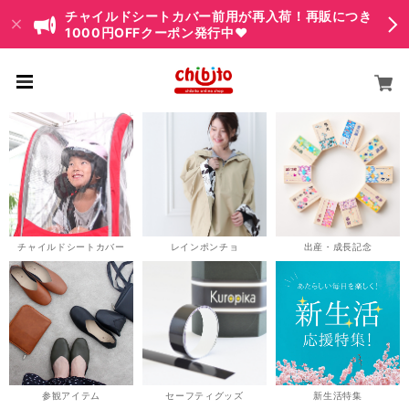
チャイルドシートカバー前用が再入荷！再販につき
1000円OFFクーポン発行中♥
チャイルドシートカバー
レインポンチョ
出産・成長記念
参観アイテム
セーフティグッズ
新生活特集