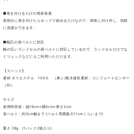
■巻き付けるだけの簡単装着
肩部分に巻き付けたらホックで留めるだけなので、簡単に付け外し、気軽
に洗濯ができます。
■幅広の肩ベルトに対応
幅の広いランドセルの肩ベルトに対応しているので、ランドセルだけでな
くリュックなどにもご利用いただけます。
【スペック】
素材 ポリエステル 100％ （東レ/吸水速乾素材：コンフォートセンサー
（R)）
サイズ
使用時筒状：縦19cm×横6cm×厚さ3cm
肩ベルト：約5cm幅まで (ベルト周囲最大11cmくらいまで)
重さ 28g (1パック2個入り)