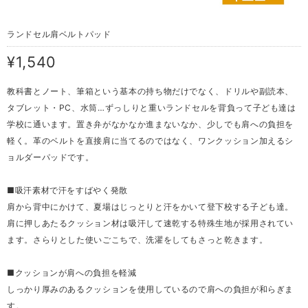
ランドセル肩ベルトパッド
¥1,540
教科書とノート、筆箱という基本の持ち物だけでなく、ドリルや副読本、
タブレット・PC、水筒…ずっしりと重いランドセルを背負って子ども達は
学校に通います。置き弁がなかなか進まないなか、少しでも肩への負担を
軽く。革のベルトを直接肩に当てるのではなく、ワンクッション加えるシ
ョルダーパッドです。
■吸汗素材で汗をすばやく発散
肩から背中にかけて、夏場はじっとりと汗をかいて登下校する子ども達。
肩に押しあたるクッション材は吸汗して速乾する特殊生地が採用されてい
ます。さらりとした使いごこちで、洗濯をしてもさっと乾きます。
■クッションが肩への負担を軽減
しっかり厚みのあるクッションを使用しているので肩への負担が和らぎま
す。