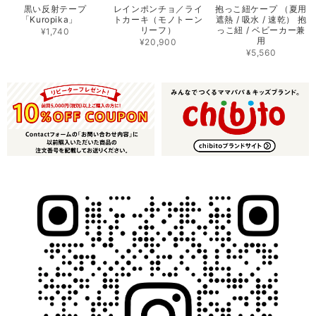
黒い反射テープ
レインポンチョ／ライ
抱っこ紐ケープ （夏用
「Kuropika」
トカーキ（モノトーン
遮熱 / 吸水 / 速乾） 抱
リーフ）
っこ紐 / ベビーカー兼
¥1,740
用
¥20,900
¥5,560