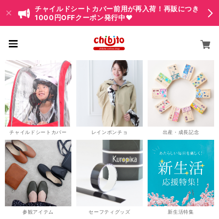
チャイルドシートカバー前用が再入荷！再販につき
1000円OFFクーポン発行中♥
チャイルドシートカバー
レインポンチョ
出産・成長記念
参観アイテム
セーフティグッズ
新生活特集