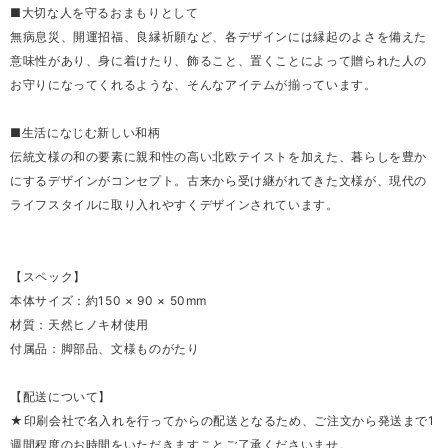
■大切な人を守るおまもりとして
無病息災、開運招福、良縁祈願など、各デザインには縁起のよさを備えた
意味性があり、身に着けたり、飾ること、置くことによって贈られた人の
お守りになってくれるような、そんなアイテムが揃っています。
■生活になじむ新しい和柄
伝統文様の和の要素に親和性の高い北欧テイストを加えた、暮らしを豊か
にするデザインがコンセプト。古来から受け継がれてきた文様が、現代の
ライフスタイルに取り入れやすくデザインされています。
【スペック】
本体サイズ：約150 × 90 × 50mm
材質：天然ヒノキ材使用
付属品：脚部品、文様ものがたり
【配送について】
★印刷会社で名入れを行ってからの配送となるため、ご注文から発送まで1
週間程度のお時間をいただきますことご了承くださいませ。