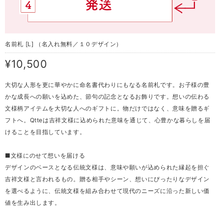
名前札 [L] （名入れ無料／１０デザイン）
¥10,500
大切な人形を更に華やかに命名書代わりにもなる名前札です。お子様の豊
かな成長への願いを込めた、節句の記念となるお飾りです。想いの伝わる
文様柄アイテムを大切な人へのギフトに。物だけではなく、意味を贈るギ
フトへ。Qtteは吉祥文様に込められた意味を通じて、心豊かな暮らしを届
けることを目指しています。
■文様にのせて想いを届ける
デザインのベースとなる伝統文様は、意味や願いが込められた縁起を担ぐ
吉祥文様と言われるもの。贈る相手やシーン、想いにぴったりなデザイン
を選べるように、伝統文様を組み合わせて現代のニーズに沿った新しい価
値を生み出します。