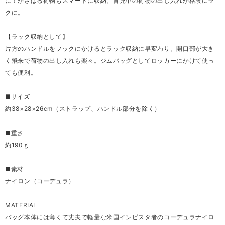
に！かさばる荷物もスマートに収納。育児中の荷物の出し入れが格段にラ
クに。
【ラック収納として】
片方のハンドルをフックにかけるとラック収納に早変わり。開口部が大き
く飛来で荷物の出し入れも楽々。ジムバッグとしてロッカーにかけて使っ
ても便利。
■サイズ
約38×28×26cm（ストラップ、ハンドル部分を除く）
■重さ
約190ｇ
■素材
ナイロン（コーデュラ）
MATERIAL
バッグ本体には薄くて丈夫で軽量な米国インピスタ者のコーデュラナイロ