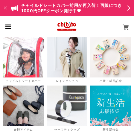
チャイルドシートカバー前用が再入荷！再販につき
1000円OFFクーポン発行中♥
チャイルドシートカバー
レインポンチョ
出産・成長記念
参観アイテム
セーフティグッズ
新生活特集