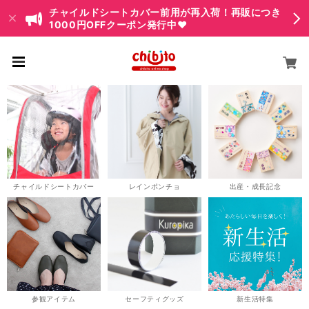
チャイルドシートカバー前用が再入荷！再販につき
1000円OFFクーポン発行中♥
チャイルドシートカバー
レインポンチョ
出産・成長記念
参観アイテム
セーフティグッズ
新生活特集