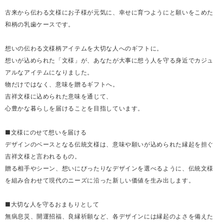
古来から伝わる文様にお子様が元気に、幸せに育つようにと願いをこめた
和柄の乳歯ケースです。
想いの伝わる文様柄アイテムを大切な人へのギフトに。
想いが込められた「文様」が、あなたが大事に想う人を守る身近でカジュ
アルなアイテムになりました。
物だけではなく、意味を贈るギフトへ。
吉祥文様に込められた意味を通じて、
心豊かな暮らしを届けることを目指しています。
■文様にのせて想いを届ける
デザインのベースとなる伝統文様は、意味や願いが込められた縁起を担ぐ
吉祥文様と言われるもの。
贈る相手やシーン、想いにぴったりなデザインを選べるように、伝統文様
を組み合わせて現代のニーズに沿った新しい価値を生み出します。
■大切な人を守るおまもりとして
無病息災、開運招福、良縁祈願など、各デザインには縁起のよさを備えた