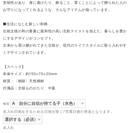
意味性があり、身に着けたり、飾ること、置くことによって贈られた人の
お守りになってくれるような、そんなアイテムが揃っています。
■生活になじむ新しい和柄
伝統文様の和の要素に親和性の高い北欧テイストを加えた、暮らしを豊か
にするデザインがコンセプト。
古来から受け継がれてきた文様が、現代のライフスタイルに取り入れやす
くデザインされています。
【スペック】
本体サイズ：約150×70×20mm
材質：〈桐箱〉天然桐材
付属品：文様ものがたり、中蓋
種類
名入れ印刷をするため土日祝を除く7営業日後の発送となります。
名入れ